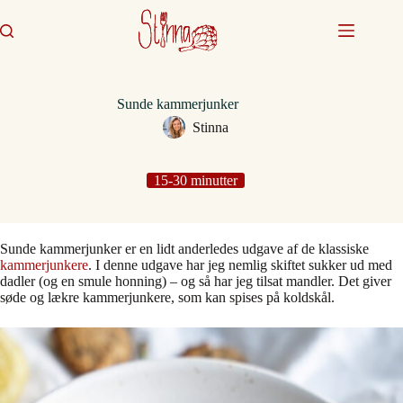
Fortsæt
til
indhold
Sunde kammerjunker
Stinna
15-30 minutter
Sunde kammerjunker er en lidt anderledes udgave af de klassiske
kammerjunkere
. I denne udgave har jeg nemlig skiftet sukker ud med
dadler (og en smule honning) – og så har jeg tilsat mandler. Det giver
søde og lækre kammerjunkere, som kan spises på koldskål.