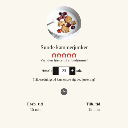
Sunde kammerjunker
Vær den første til at bedømme!
–
+
Antal:
stk.
(Tilberedningstid kan ændre sig ved justering)
Forb. tid
Tilb. tid
minutter
minutter
15
min
15
min