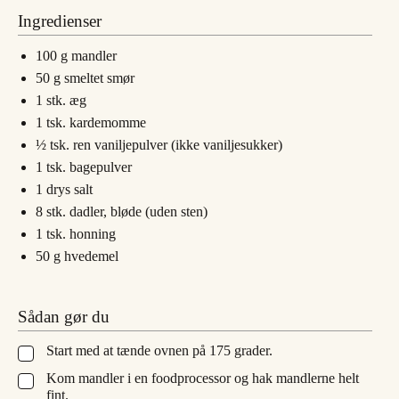
Ingredienser
100
g
mandler
50
g
smeltet smør
1
stk.
æg
1
tsk.
kardemomme
½
tsk.
ren vaniljepulver (ikke vaniljesukker)
1
tsk.
bagepulver
1
drys
salt
8
stk.
dadler, bløde (uden sten)
1
tsk.
honning
50
g
hvedemel
Sådan gør du
Start med at tænde ovnen på 175 grader.
▢
Kom mandler i en foodprocessor og hak mandlerne helt
▢
fint.