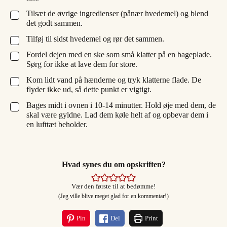
Tilsæt de øvrige ingredienser (pånær hvedemel) og blend
▢
det godt sammen.
Tilføj til sidst hvedemel og rør det sammen.
▢
Fordel dejen med en ske som små klatter på en bageplade.
▢
Sørg for ikke at lave dem for store.
Kom lidt vand på hænderne og tryk klatterne flade. De
▢
flyder ikke ud, så dette punkt er vigtigt.
Bages midt i ovnen i 10-14 minutter. Hold øje med dem, de
▢
skal være gyldne. Lad dem køle helt af og opbevar dem i
en lufttæt beholder.
Hvad synes du om opskriften?
Vær den første til at bedømme!
(Jeg ville blive meget glad for en kommentar!)
Pin
Del
Print