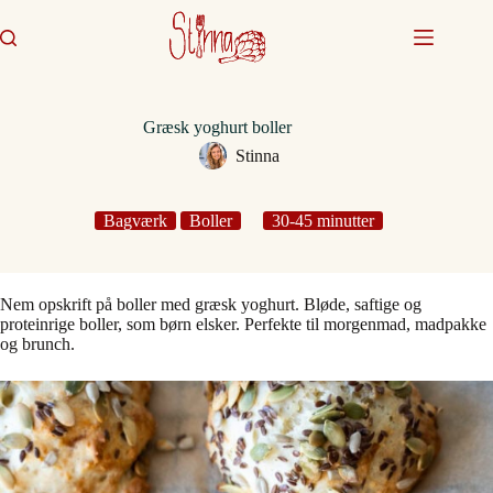
Fortsæt
til
indhold
Græsk yoghurt boller
Stinna
Bagværk
Boller
30-45 minutter
Nem opskrift på boller med græsk yoghurt. Bløde, saftige og
proteinrige boller, som børn elsker. Perfekte til morgenmad, madpakke
og brunch.