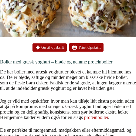
Print Opskrift
Gå til opskrift
Boller med græsk yoghurt – bløde og nemme proteinboller
De her boller med græsk yoghurt er blevet et kæmpe hit hjemme hos
os. De er bløde, saftige og minder meget om klassiske hvide boller,
som de fleste børn elsker. Faktisk er de så gode, at ingen lægger mærke
til, at de indeholder græsk yoghurt og er lavet helt uden gær!
Jeg er vild med opskrifter, hvor man kan tilføje lidt ekstra protein uden
at gå på kompromis med smagen. Græsk yoghurt bidrager både med
protein og en dejlig saftig konsistens, som gør bollerne ekstra lækre.
Herhjemme kalder vi dem også for en slags
proteinboller
.
De er perfekte til morgenmad, madpakken eller eftermiddagsmad, og
de smager skønt med både smør, ost, marmelade eller pålæg.