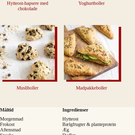
Hytteost-hapsere med
Yoghurtboller
chokolade
Musliboller
Madpakkeboller
Måltid
Ingredienser
Morgenmad
Hytteost
Frokost
Bælgfrugter & planteprotein
Aftensmad
Æg