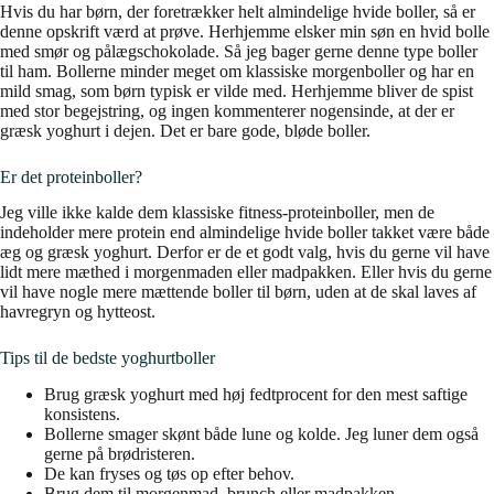
Hvis du har børn, der foretrækker helt almindelige hvide boller, så er
denne opskrift værd at prøve. Herhjemme elsker min søn en hvid bolle
med smør og pålægschokolade. Så jeg bager gerne denne type boller
til ham. Bollerne minder meget om klassiske morgenboller og har en
mild smag, som børn typisk er vilde med. Herhjemme bliver de spist
med stor begejstring, og ingen kommenterer nogensinde, at der er
græsk yoghurt i dejen. Det er bare gode, bløde boller.
Er det proteinboller?
Jeg ville ikke kalde dem klassiske fitness-proteinboller, men de
indeholder mere protein end almindelige hvide boller takket være både
æg og græsk yoghurt. Derfor er de et godt valg, hvis du gerne vil have
lidt mere mæthed i morgenmaden eller madpakken. Eller hvis du gerne
vil have nogle mere mættende boller til børn, uden at de skal laves af
havregryn og hytteost.
Tips til de bedste yoghurtboller
Brug græsk yoghurt med høj fedtprocent for den mest saftige
konsistens.
Bollerne smager skønt både lune og kolde. Jeg luner dem også
gerne på brødristeren.
De kan fryses og tøs op efter behov.
Brug dem til morgenmad, brunch eller madpakken.