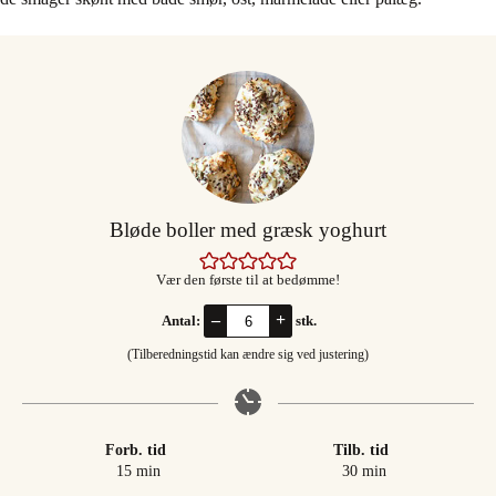
Bløde boller med græsk yoghurt
Vær den første til at bedømme!
–
+
Antal:
stk.
(Tilberedningstid kan ændre sig ved justering)
Forb. tid
Tilb. tid
minutter
minutter
15
min
30
min