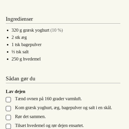
Ingredienser
320
g
græsk yoghurt
(10 %)
2
stk
æg
1
tsk
bagepulver
⅓
tsk
salt
250
g
hvedemel
Sådan gør du
Lav dejen
Tænd ovnen på 160 grader varmluft.
▢
Kom græsk yoghurt, æg, bagepulver og salt i en skål.
▢
Rør det sammen.
▢
Tilsæt hvedemel og rør dejen ensartet.
▢