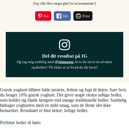
(Jeg ville blive meget glad for en kommentar!)
Pin
Del
Print
Del dit resultat på IG
Og tag mig endelig med
@stinnagm
, hvis du laver en af mine
opskrifter! Vil elske at se hvad du får lavet!
Græsk yoghurt tilfører både protein, fedme og fugt til dejen. Især hvis
du bruger 10% græsk yoghurt. Det giver nogle ekstra saftige boller,
som holder sig bløde længere end mange traditionelle boller. Samtidig
bidrager yoghurten med en mild smag, som de fleste slet ikke
bemærker. Resultatet er blot lækre, luftige boller.
Perfekte boller til børn