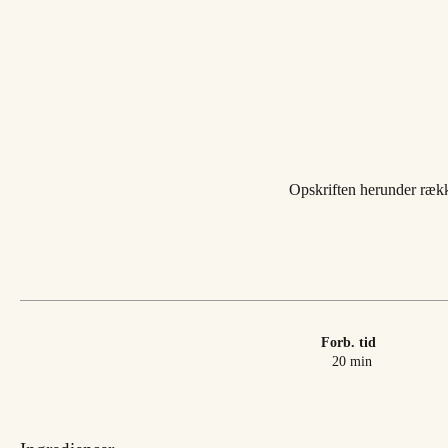
Opskriften herunder rækker
Forb. tid
minutter
20
min