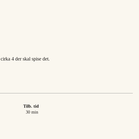
cirka 4 der skal spise det.
Tilb. tid
minutter
30
min