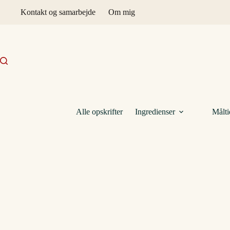
Fortsæt
Kontakt og samarbejde
Om mig
til
indhold
Alle opskrifter
Ingredienser
Målti