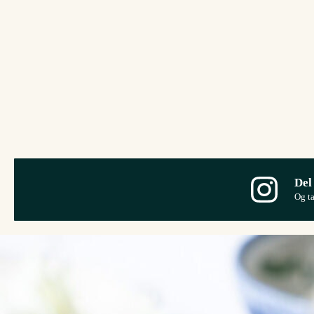
Del
Og t