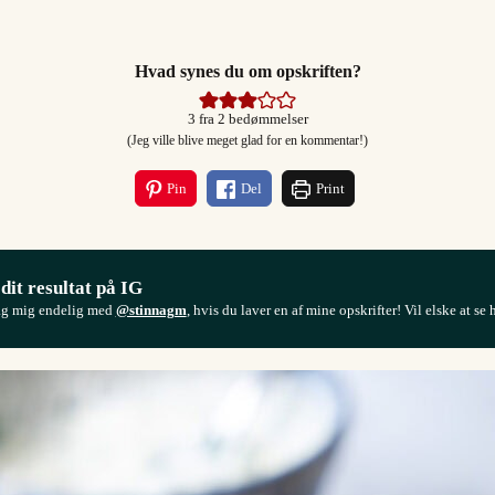
Hvad synes du om opskriften?
3
fra
2
bedømmelser
(Jeg ville blive meget glad for en kommentar!)
Pin
Del
Print
 dit resultat på IG
ag mig endelig med
@stinnagm
, hvis du laver en af mine opskrifter! Vil elske at se 