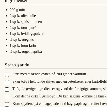
Ingredienser
200
g
tofu
2
spsk.
olivenolie
1
spsk.
spidskommen
2
spsk.
tomatpuré
1
spsk.
hvidløgspulver
½
spsk.
oregano
1
spsk.
brun farin
½
spsk.
røget paprika
Sådan gør du
Start med at tænde ovnen på 200 grader varmluft.
▢
Skær tofu i helt tynde skiver med en osteskærer eller kartoffels
▢
Tilføj de øvrige ingredienser og vend det forsigtigt sammen, s
▢
Kom det på cirka 3 grillspyd. Du kan sagtens komme de knække
▢
Kom spydene på en bageplade med bagepapir og derefter i ovne
▢