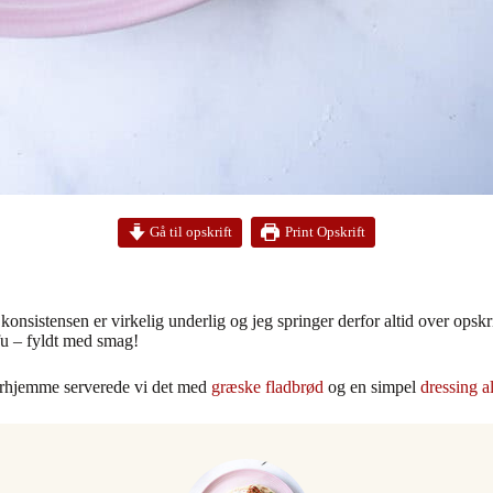
Print Opskrift
Gå til opskrift
onsistensen er virkelig underlig og jeg springer derfor altid over opskrift
ofu – fyldt med smag!
Herhjemme serverede vi det med
græske fladbrød
og en simpel
dressing a