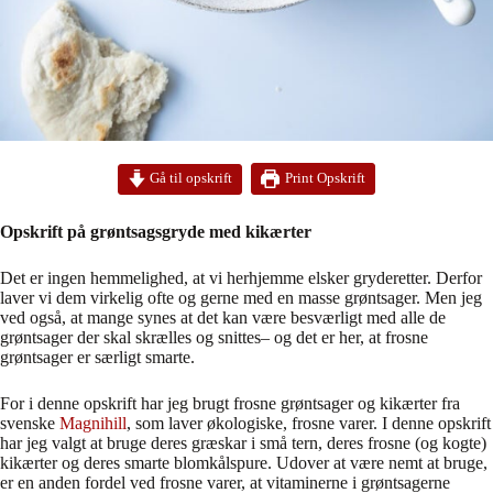
Print Opskrift
Gå til opskrift
Opskrift på grøntsagsgryde med kikærter
Det er ingen hemmelighed, at vi herhjemme elsker gryderetter. Derfor
laver vi dem virkelig ofte og gerne med en masse grøntsager. Men jeg
ved også, at mange synes at det kan være besværligt med alle de
grøntsager der skal skrælles og snittes– og det er her, at frosne
grøntsager er særligt smarte.
For i denne opskrift har jeg brugt frosne grøntsager og kikærter fra
svenske
Magnihill
, som laver økologiske, frosne varer. I denne opskrift
har jeg valgt at bruge deres græskar i små tern, deres frosne (og kogte)
kikærter og deres smarte blomkålspure. Udover at være nemt at bruge,
er en anden fordel ved frosne varer, at vitaminerne i grøntsagerne