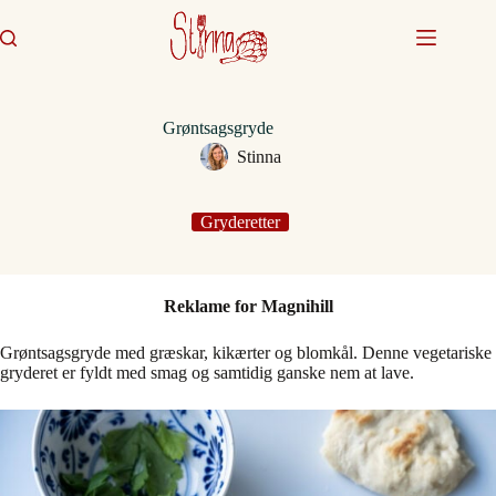
Fortsæt
til
indhold
Grøntsagsgryde
Stinna
Gryderetter
Reklame for Magnihill
Grøntsagsgryde med græskar, kikærter og blomkål. Denne vegetariske
gryderet er fyldt med smag og samtidig ganske nem at lave.