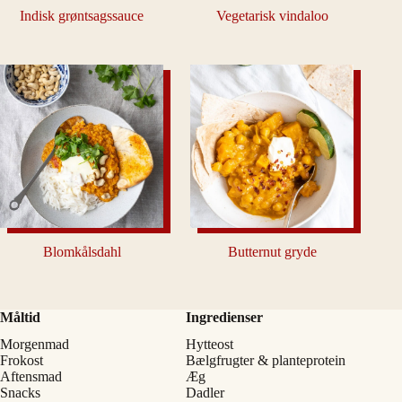
Indisk grøntsagssauce
Vegetarisk vindaloo
Blomkålsdahl
Butternut gryde
Måltid
Ingredienser
Morgenmad
Hytteost
Frokost
Bælgfrugter & planteprotein
Aftensmad
Æg
Snacks
Dadler