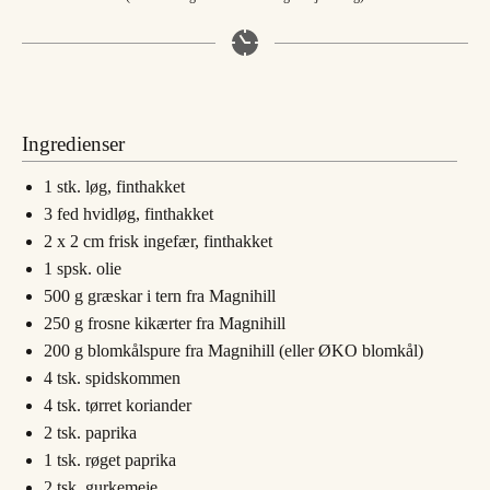
Ingredienser
1
stk.
løg, finthakket
3
fed
hvidløg, finthakket
2
x 2 cm
frisk ingefær, finthakket
1
spsk.
olie
500
g
græskar i tern fra Magnihill
250
g
frosne kikærter fra Magnihill
200
g
blomkålspure fra Magnihill (eller ØKO blomkål)
4
tsk.
spidskommen
4
tsk.
tørret koriander
2
tsk.
paprika
1
tsk.
røget paprika
2
tsk.
gurkemeje