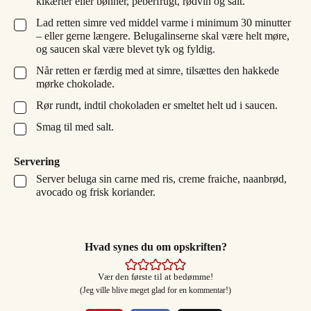
kikærter eller bønner, peberfrugt, rødvin og salt.
Lad retten simre ved middel varme i minimum 30 minutter
▢
– eller gerne længere. Belugalinserne skal være helt møre,
og saucen skal være blevet tyk og fyldig.
Når retten er færdig med at simre, tilsættes den hakkede
▢
mørke chokolade.
Rør rundt, indtil chokoladen er smeltet helt ud i saucen.
▢
Smag til med salt.
▢
Servering
Server beluga sin carne med ris, creme fraiche, naanbrød,
▢
avocado og frisk koriander.
Hvad synes du om opskriften?
Vær den første til at bedømme!
(Jeg ville blive meget glad for en kommentar!)