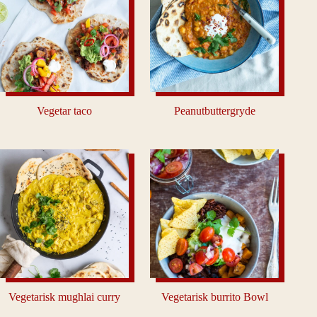
Vegetar taco
Peanutbuttergryde
Vegetarisk mughlai curry
Vegetarisk burrito Bowl