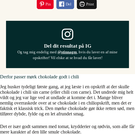
Pin
Del
Print
Del dit resultat på IG
Og tag mig endelig med
@stinnagm
, hvis du laver en af mine
opskrifter! Vil elske at se hvad du får lavet!
Derfor passer mørk chokolade godt i chili
Jeg husker tydeligt første gang, at jeg læste i en opskrift at der skulle
chokolade i chili sin carne (eller chili con carne). Det undrede mig helt
vildt og jeg var lige ved at undlade at komme det i. Mange bliver
nemlig overraskede over at se chokolade i en chiliopskrift, men det er
faktisk et klassisk trick. Den mørke chokolade gør ikke retten sød, men
tilfører dybde, fylde og en let afrundet smag.
Det er især godt sammen med tomat, krydderier og rødvin, som alle får
mere karakter af den lille smule chokolade.