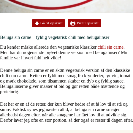
Print Opskrift
Gå til opskrift
Beluga sin carne – fyldig vegetarisk chili med belugalinser
Du kender måske allerede den vegetariske klassiker
chili sin carne
.
Men har du nogensinde prøvet denne version med belugalinser? Min
familie var i hvert fald helt vilde!
Denne beluga sin carne er en skøn vegetarisk version af den klassiske
chili con carne. Retten er fyldt med smag fra krydderier, rødvin, tomat
og mørk chokolade, som tilsammen skaber en dyb og fyldig sauce.
Belugalinserne giver masser af bid og gør retten både mættende og
proteinrig.
Det her er en af de retter, der kun bliver bedre af at få lov til at stå og
simre. Faktisk synes jeg næsten altid, at beluga sin carne smager
allerbedst dagen efter, når alle smagene har fået lov til at udvikle sig.
Derfor laver jeg ofte en stor portion, så der også er rester til dagen efter.