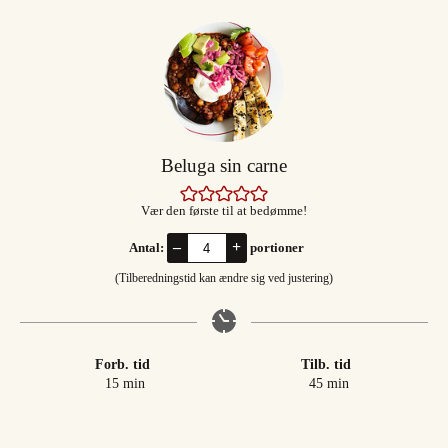
Beluga sin carne
Vær den første til at bedømme!
–
+
Antal:
portioner
(Tilberedningstid kan ændre sig ved justering)
Forb. tid
Tilb. tid
minutter
minutter
15
min
45
min