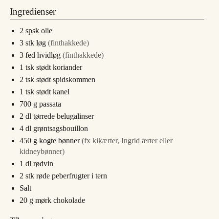
Ingredienser
2
spsk
olie
3
stk
løg
(finthakkede)
3
fed
hvidløg
(finthakkede)
1
tsk
stødt koriander
2
tsk
stødt spidskommen
1
tsk
stødt kanel
700
g
passata
2
dl
tørrede belugalinser
4
dl
grøntsagsbouillon
450
g
kogte bønner
(fx kikærter, Ingrid ærter eller
kidneybønner)
1
dl
rødvin
2
stk
røde peberfrugter i tern
Salt
20
g
mørk chokolade