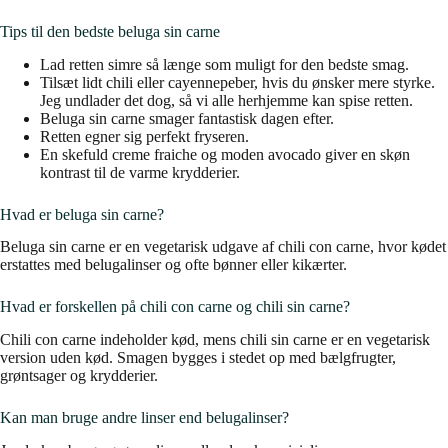
Tips til den bedste beluga sin carne
Lad retten simre så længe som muligt for den bedste smag.
Tilsæt lidt chili eller cayennepeber, hvis du ønsker mere styrke.
Jeg undlader det dog, så vi alle herhjemme kan spise retten.
Beluga sin carne smager fantastisk dagen efter.
Retten egner sig perfekt fryseren.
En skefuld creme fraiche og moden avocado giver en skøn
kontrast til de varme krydderier.
Hvad er beluga sin carne?
Beluga sin carne er en vegetarisk udgave af chili con carne, hvor kødet
erstattes med belugalinser og ofte bønner eller kikærter.
Hvad er forskellen på chili con carne og chili sin carne?
Chili con carne indeholder kød, mens chili sin carne er en vegetarisk
version uden kød. Smagen bygges i stedet op med bælgfrugter,
grøntsager og krydderier.
Kan man bruge andre linser end belugalinser?